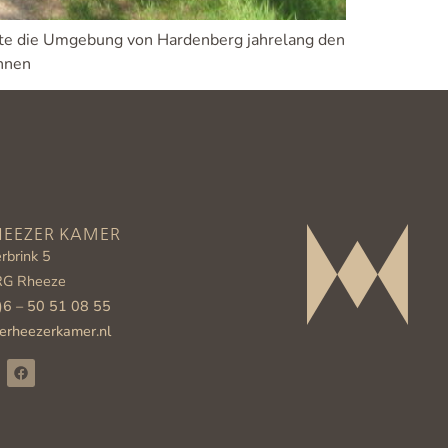
ldete die Umgebung von Hardenberg jahrelang den
nnen
HEEZER KAMER
rbrink 5
RG Rheeze
)6 – 50 51 08 55
erheezerkamer.nl