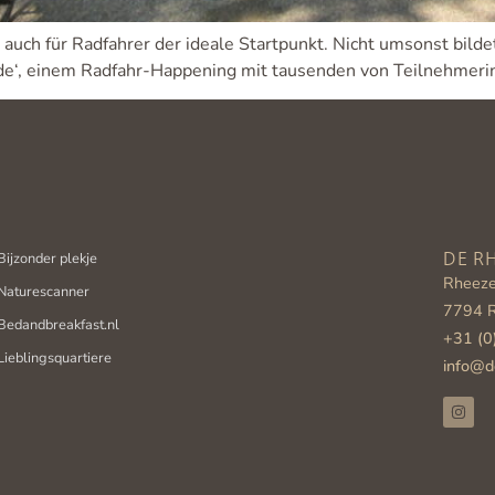
n auch für Radfahrer der ideale Startpunkt. Nicht umsonst bi
de‘, einem Radfahr-Happening mit tausenden von Teilnehmeri
Bijzonder plekje
DE R
Rheeze
Naturescanner
7794 
Bedandbreakfast.nl
+31 (0
Lieblingsquartiere
info@d