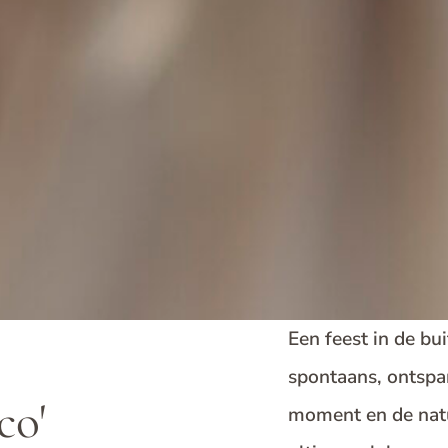
Een feest in de bu
spontaans, ontspan
co'
moment en de natu